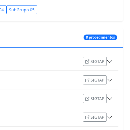
04
SubGrupo 05
8 procedimentos
SIGTAP
SIGTAP
SIGTAP
SIGTAP