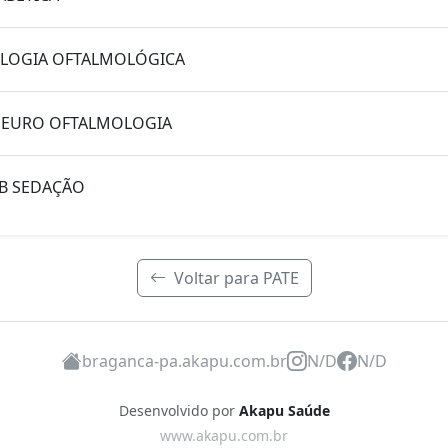
COLOGIA OFTALMOLÓGICA
 NEURO OFTALMOLOGIA
B SEDAÇÃO
Voltar para PATE
braganca-pa.akapu.com.br
N/D
N/D
Desenvolvido por
Akapu Saúde
www.akapu.com.br