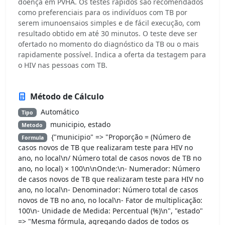
doença em PVHA. Os testes rápidos são recomendados
como preferenciais para os indivíduos com TB por
serem imunoensaios simples e de fácil execução, com
resultado obtido em até 30 minutos. O teste deve ser
ofertado no momento do diagnóstico da TB ou o mais
rapidamente possível. Indica a oferta da testagem para
o HIV nas pessoas com TB.
Método de Cálculo
Automático
Tipo
municipio, estado
Metodo
{"municipio" => "Proporção = (Número de
Formula
casos novos de TB que realizaram teste para HIV no
ano, no local\n/ Número total de casos novos de TB no
ano, no local) × 100\n\nOnde:\n- Numerador: Número
de casos novos de TB que realizaram teste para HIV no
ano, no local\n- Denominador: Número total de casos
novos de TB no ano, no local\n- Fator de multiplicação:
100\n- Unidade de Medida: Percentual (%)\n", "estado"
=> "Mesma fórmula, agregando dados de todos os