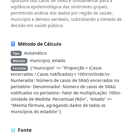
oportuno dos casos de SRAG é fundamental para a
vigilância epidemiológica das síndromes gripais,
permitindo análise dos dados por região de saúde,
município e demais variáveis, subsidiando a tomada de
decisão em saúde pública.
Método de Cálculo
Automático
Tipo
municipio, estado
Metodo
{"municipio" => "Proporção = (Casos
Formula
encerrados / Casos notificados) × 100\n\nOnde:\n-
Numerador: Número de casos de SRAG encerrados no
período\n- Denominador: Número de casos de SRAG
notificados no período\n- Fator de multiplicação: 100\n-
Unidade de Medida: Percentual (%)\n", "estado" =>
"Mesma fórmula, agregando dados de todos os
municípios do estado\n"}
Fonte