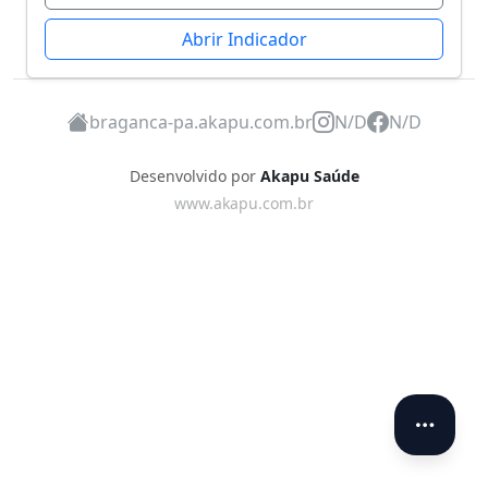
Abrir Indicador
braganca-pa.akapu.com.br
N/D
N/D
Desenvolvido por
Akapu Saúde
www.akapu.com.br