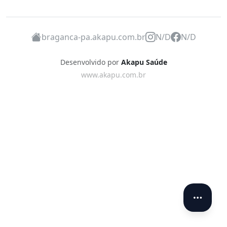
braganca-pa.akapu.com.br
N/D
N/D
Desenvolvido por
Akapu Saúde
www.akapu.com.br