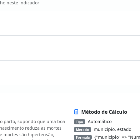
ho neste indicador:
Método de Cálculo
e ao parto, supondo que uma boa
Automático
Tipo
e nascimento reduza as mortes
municipio, estado
Metodo
e mortes são hipertensão,
{"municipio" => "Núm
Formula