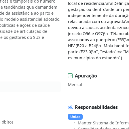
áficas e temporais do número
local de residência.\n\nDefin
de e tendências que demandem
gestação ou dentro\nde um perí
de da assistência ao parto e
independentemente da duração\
do modelo assistencial adotado.
relacionada com ou agravada\n
políticas e ações de saúde
devida a causas acidentais\nou
sidade de articulação de
(exceto O96 e O97)\n- Tétano o
e os gestores do SUS e
associados ao puerpério (F53)\
HIV (B20 a B24)\n- Mola hidatif
parto (E23.0)\n", "estado" =>
os municípios do estado\n"}
Apuração
Mensal
Responsabilidades
Uniao
Manter Sistema de Inform
Consolidar dados nacionai