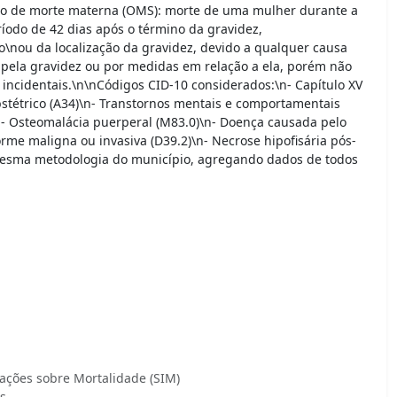
ição de morte materna (OMS): morte de uma mulher durante a
odo de 42 dias após o término da gravidez,
nou da localização da gravidez, devido a qualquer causa
pela gravidez ou por medidas em relação a ela, porém não
 incidentais.\n\nCódigos CID-10 considerados:\n- Capítulo XV
bstétrico (A34)\n- Transtornos mentais e comportamentais
n- Osteomalácia puerperal (M83.0)\n- Doença causada pelo
orme maligna ou invasiva (D39.2)\n- Necrose hipofisária pós-
 "Mesma metodologia do município, agregando dados de todos
ações sobre Mortalidade (SIM)
s