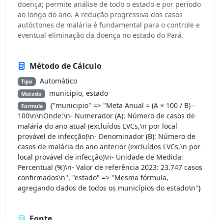
doença; permite análise de todo o estado e por período
ao longo do ano. A redução progressiva dos casos
autóctones de malária é fundamental para o controle e
eventual eliminação da doença no estado do Pará.
Método de Cálculo
Automático
Tipo
municipio, estado
Metodo
{"municipio" => "Meta Anual = (A × 100 / B) -
Formula
100\n\nOnde:\n- Numerador (A): Número de casos de
malária do ano atual (excluídos LVCs,\n por local
provável de infecção)\n- Denominador (B): Número de
casos de malária do ano anterior (excluídos LVCs,\n por
local provável de infecção)\n- Unidade de Medida:
Percentual (%)\n- Valor de referência 2023: 23.747 casos
confirmados\n", "estado" => "Mesma fórmula,
agregando dados de todos os municípios do estado\n"}
Fonte