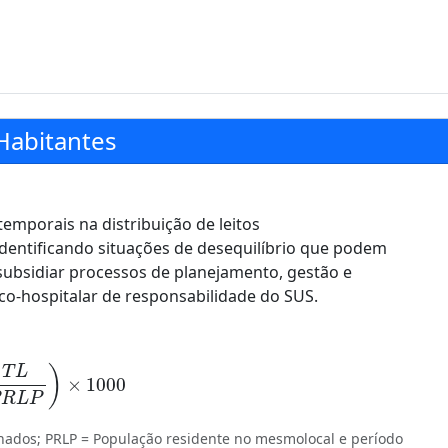
Habitantes
temporais na distribuição de leitos
 identificando situações de desequilíbrio que podem
subsidiar processos de planejamento, gestão e
ico-hospitalar de responsabilidade do SUS.
P
R
L
P
)
×
1000
minados; PRLP = População residente no mesmolocal e período