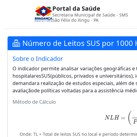
Portal da Saúde
Secretaria Municipal de Saúde - SMS
São Félix do Xingu - PA
Número de Leitos SUS por 1000 
Sobre o Indicador
O indicador permite analisar variações geográficas e 
hospitalaresSUS(públicos, privados e universitários),
demandara realização de estudos especiais, além de 
avaliaçãode políticas voltadas para a assistência méd
Método de Cálculo
N
L
H
=
(
T
L
Onde: TL = Total de leitos SUS no local e período deter