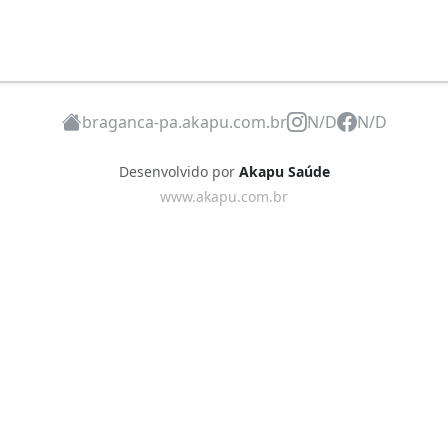
braganca-pa.akapu.com.br
N/D
N/D
Desenvolvido por
Akapu Saúde
www.akapu.com.br