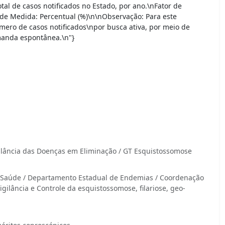
l de casos notificados no Estado, por ano.\nFator de
de Medida: Percentual (%)\n\nObservação: Para este
úmero de casos notificados\npor busca ativa, por meio de
manda espontânea.\n"}
ilância das Doenças em Eliminação / GT Esquistossomose
em Saúde / Departamento Estadual de Endemias / Coordenação
gilância e Controle da esquistossomose, filariose, geo-