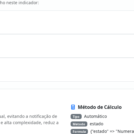
ho neste indicador:
Método de Cálculo
l, evitando a notificação de
Automático
Tipo
 e alta complexidade, reduz a
estado
Metodo
{"estado" => "Numera
Formula