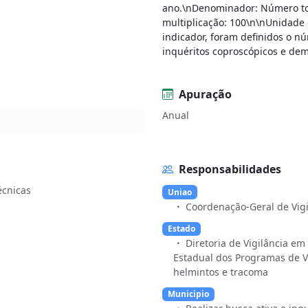
ano.\nDenominador: Número tota
multiplicação: 100\n\nUnidade 
indicador, foram definidos o n
inquéritos coproscópicos e de
Apuração
Anual
Responsabilidades
Uniao
Coordenação-Geral de Vig
Estado
Diretoria de Vigilância 
Estadual dos Programas de Vi
helmintos e tracoma
Municipio