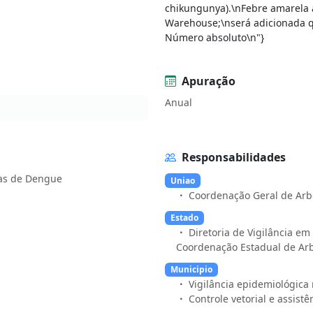
chikungunya).\nFebre amarela 
Warehouse;\nserá adicionada q
Número absoluto\n"}
Apuração
Anual
Responsabilidades
ias de Dengue
Uniao
Coordenação Geral de Arb
Estado
Diretoria de Vigilância e
Coordenação Estadual de Arb
Municipio
Vigilância epidemiológica
Controle vetorial e assist