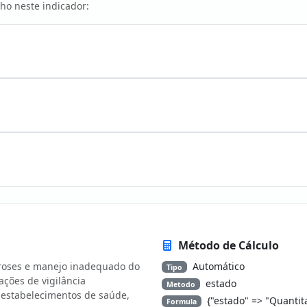
ho neste indicador:
Método de Cálculo
iroses e manejo inadequado do
Automático
Tipo
ações de vigilância
estado
Metodo
s estabelecimentos de saúde,
{"estado" => "Quantit
Formula