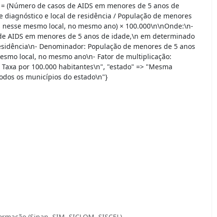
a = (Número de casos de AIDS em menores de 5 anos de
 diagnóstico e local de residência / População de menores
s nesse mesmo local, no mesmo ano) × 100.000\n\nOnde:\n-
e AIDS em menores de 5 anos de idade,\n em determinado
 residência\n- Denominador: População de menores de 5 anos
esmo local, no mesmo ano\n- Fator de multiplicação:
 Taxa por 100.000 habitantes\n", "estado" => "Mesma
odos os municípios do estado\n"}
ormação (Sinan, SIM, SICLOM, SISCEL)