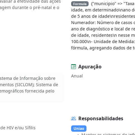
valiar a efetividade das ações
{"municipio" => "Tax
Formula
tagem durante o pré-natal e o
idade, em determinado\nano de
de 5 anos de idade\nresidente
Numerador: Número de casos d
ano de diagnóstico e local de
de idade, residentes\n nesse m
100.000\n- Unidade de Medida:
fórmula, agregando dados de t
Apuração
Anual
Sistema de Informação sobre
amentos (SICLOM); Sistema de
emográficos fornecida pelo
Responsabilidades
e HIV e/ou Sífilis
Uniao
Manter os sistemas de inf