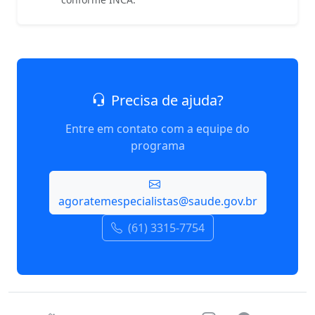
Precisa de ajuda?
Entre em contato com a equipe do
programa
agoratemespecialistas@saude.gov.br
(61) 3315-7754