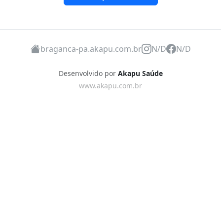
braganca-pa.akapu.com.br
N/D
N/D
Desenvolvido por
Akapu Saúde
www.akapu.com.br