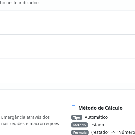
ho neste indicador:
Método de Cálculo
e Emergência através dos
Automático
Tipo
 nas regiões e macrorregiões
estado
Metodo
{"estado" => "Número
Formula