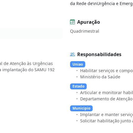
da Rede de\nUrgência e Emergê
Apuração
Quadrimestral
Responsabilidades
al de Atenção às Urgências
Uniao
Habilitar serviços e comp
Ministério da Saúde
Estado
Articular e monitorar hab
Departamento de Atenção 
Municipio
Implantar e manter servi
Solicitar habilitação junt