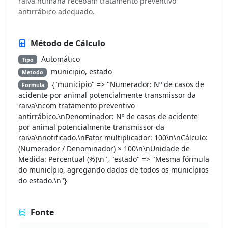
raiva humana recebam tratamento preventivo
antirrábico adequado.
Método de Cálculo
Automático
Tipo
municipio, estado
Metodo
{"municipio" => "Numerador: Nº de casos de
Formula
acidente por animal potencialmente transmissor da
raiva\ncom tratamento preventivo
antirrábico.\nDenominador: Nº de casos de acidente
por animal potencialmente transmissor da
raiva\nnotificado.\nFator multiplicador: 100\n\nCálculo:
(Numerador / Denominador) × 100\n\nUnidade de
Medida: Percentual (%)\n", "estado" => "Mesma fórmula
do município, agregando dados de todos os municípios
do estado.\n"}
Fonte