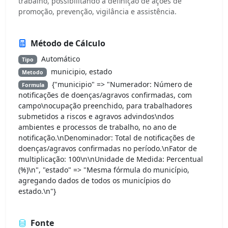
trabalho, possibilitando a definição de ações de
promoção, prevenção, vigilância e assistência.
Método de Cálculo
Automático
Tipo
municipio, estado
Metodo
{"municipio" => "Numerador: Número de
Formula
notificações de doenças/agravos confirmadas, com
campo\nocupação preenchido, para trabalhadores
submetidos a riscos e agravos advindos\ndos
ambientes e processos de trabalho, no ano de
notificação.\nDenominador: Total de notificações de
doenças/agravos confirmadas no período.\nFator de
multiplicação: 100\n\nUnidade de Medida: Percentual
(%)\n", "estado" => "Mesma fórmula do município,
agregando dados de todos os municípios do
estado.\n"}
Fonte