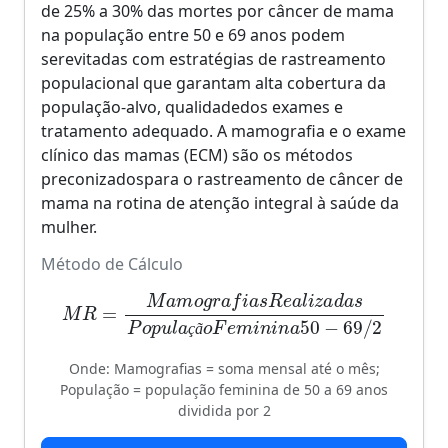
de 25% a 30% das mortes por câncer de mama
na população entre 50 e 69 anos podem
serevitadas com estratégias de rastreamento
populacional que garantam alta cobertura da
população-alvo, qualidadedos exames e
tratamento adequado. A mamografia e o exame
clínico das mamas (ECM) são os métodos
preconizadospara o rastreamento de câncer de
mama na rotina de atenção integral à saúde da
mulher.
Método de Cálculo
M
R
=
M
a
m
o
g
e
r
m
a
f
i
n
a
s
i
n
R
a
e
50
a
l
i
−
z
a
69
d
a
/
2
s
P
o
p
u
l
a
ç
ã
o
F
ç
ã
Onde: Mamografias = soma mensal até o mês;
População = população feminina de 50 a 69 anos
dividida por 2