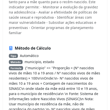
tanto para a mãe quanto para o recém-nascido. Este
indicador permite: - Monitorar a evolução da gravidez
na adolescência - Avaliar a efetividade de políticas de
saúde sexual e reprodutiva - Identificar áreas com
maior vulnerabilidade - Subsidiar ações educativas e
preventivas - Orientar programas de planejamento
familiar
Método de Cálculo
Automático
Tipo
municipio, estado
Metodo
{"municipio" => "Proporção = (Nº nascidos
Formula
vivos de mães 10 a 19 anos / Nº nascidos vivos de mães
residentes) × 100\n\nOnde:\n- Nº nascidos vivos de
mães 10 a 19 anos = Contagem de nascimentos do
SINASC\n onde idade da mãe está entre 10 e 19 anos,
para o município de residência\n \n Fonte: Sistema de
Informações sobre Nascidos Vivos (SINASC)\n Nota:
Usar município de residência da mãe, não de
ocorrência do parto\n \n- Nº nascidos vivos de mães