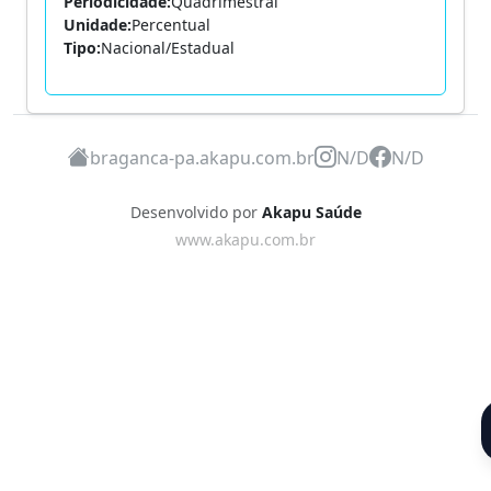
Periodicidade:
Quadrimestral
Unidade:
Percentual
Tipo:
Nacional/Estadual
braganca-pa.akapu.com.br
N/D
N/D
Desenvolvido por
Akapu Saúde
www.akapu.com.br