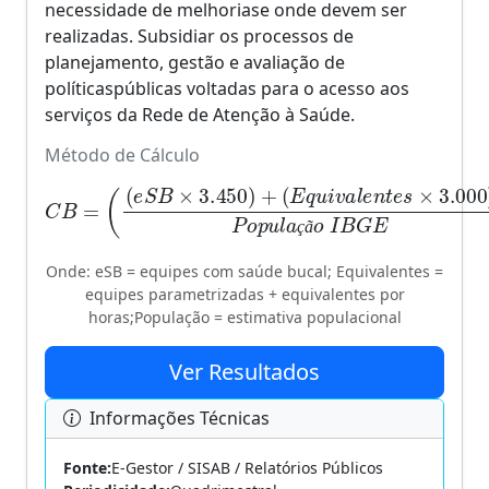
necessidade de melhoriase onde devem ser
realizadas. Subsidiar os processos de
planejamento, gestão e avaliação de
políticaspúblicas voltadas para o acesso aos
serviços da Rede de Atenção à Saúde.
Método de Cálculo
(
E
q
u
i
v
a
l
e
n
t
C
e
B
s
×
=
3.000
(
(
e
S
100
B
)
×
P
3.450
o
p
u
l
a
)
+
ç
ã
o
I
B
G
E
)
×
ç
ã
Onde: eSB = equipes com saúde bucal; Equivalentes =
equipes parametrizadas + equivalentes por
horas;População = estimativa populacional
Ver Resultados
Informações Técnicas
Fonte:
E-Gestor / SISAB / Relatórios Públicos