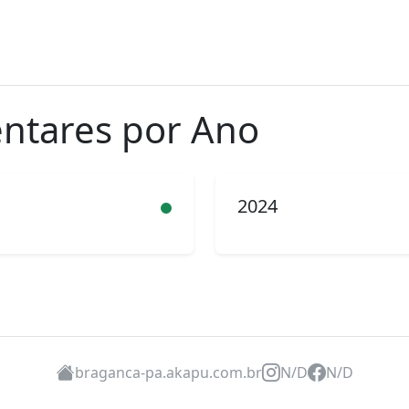
ntares por Ano
2024
braganca-pa.akapu.com.br
N/D
N/D